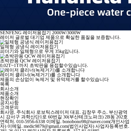
SENFENG 레이저용접기 2000W/3000W
레이저 글로벌 대기업 제품으로 확실한 품질을 보증합니다.
일체형 공냉식 레이저용접기
피더기와 일체형으로 무게 35kg입니다.
초박판용 QCW 레이저용접기
0.02T~1T까지 초박판을 용접할수있습니다.
레이저 클리너(녹제거기)를 소개합니다
제품의 손상없이 녹제거 및 유막제거를 할수있습니다
목록
회사소개
제품소개
현장확인
공지사항
고객문의
회사명. 주식회사 로보틱스레이저
대표. 김창우
주소. 부산광역
시 강서구 과학산단1로 60번길 30(부산테크노파크) 2B동 202호
연락처. 010-5956-6338
이메일. bonobono98@naver.com(개인사업
자)
이메일. medic9879@gmail.com(법인사업자)
사업자등록번호.
381-26-01121
법인사업자 등록번호. 157-81-01885