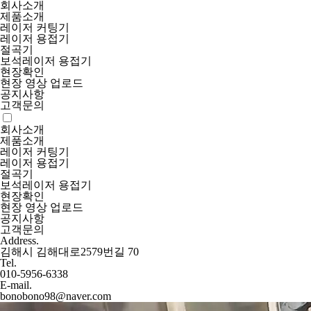
회사소개
제품소개
레이저 커팅기
레이저 용접기
절곡기
보석레이저 용접기
현장확인
현장 영상 업로드
공지사항
고객문의
회사소개
제품소개
레이저 커팅기
레이저 용접기
절곡기
보석레이저 용접기
현장확인
현장 영상 업로드
공지사항
고객문의
Address.
김해시 김해대로2579번길 70
Tel.
010-5956-6338
E-mail.
bonobono98@naver.com