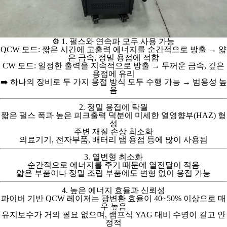
⚙️
1. 펄스와 연속파 모두 사용 가능
QCW 모드
: 짧은 시간에 고출력 에너지를 순간적으로 방출 →
얇
은 금속, 정밀 용접
에 적합
CW 모드
: 일정한 출력을 지속적으로 방출 →
두꺼운 금속, 깊은
용접
에 유리
➡️ 하나의 장비로 두 가지 용접 방식 모두 수행 가능 →
범용성 높
음
2. 정밀 용접에 탁월
짧은 펄스 폭과 높은 피크출력 덕분에
미세한 열영향부(HAZ)
형
성
주변 재질 손상 최소화
의료기기, 전자부품, 배터리 탭 용접
등에 많이 사용됨
3. 열변형 최소화
순간적으로 에너지를 주기 때문에
열전달이 적음
얇은 부품이나
정밀 조립 부품
에도 변형 없이 용접 가능
4. 높은 에너지 효율과 신뢰성
파이버 기반 QCW 레이저는
광변환 효율이 40~50% 이상
으로 매
우 높음
유지보수가 거의 필요 없으며,
램프식 YAG 대비 수명이 길고 안
정적