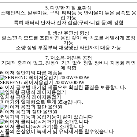
5. 다양한 재질 호환성
스테인리스, 알루미늄, 구리, 티타늄 등
반사율이 높은 금속
도 용
접 가능
특히 배터리 단자나 전자 접점(구리·니켈 등)에 강함
6. 생산 유연성 향상
펄스/연속 모드를 조합하면
용접 깊이·폭·속도
를 세밀하게 조정
가능
소량 정밀 부품부터 대량생산 라인까지 대응 가능
7. 저소음·저진동 공정
기계적 충격이 없고, 진동이 거의 없어
정밀 장비나 자동화 라인
에 적합
레이저 절단기
의 다른 제품들
SENFENG 레이저용접기 2000W/3000W
레이저 글로벌 대기업 제품으로 확실한 품질을 보증합니다.
일체형 공냉식 레이저용접기
피더기와 일체형으로 무게 35kg입니다.
레이저 용접과 절단 올인원
커팅기의 기능과 용접기능이 같이 있습니다.
레이저 클리너(녹제거기)를 소개합니다
제품의 손상없이 녹제거 및 유막제거를 할수있습니다
목록