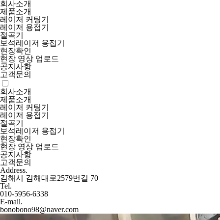
회사소개
제품소개
레이저 커팅기
레이저 용접기
절곡기
보석레이저 용접기
현장확인
현장 영상 업로드
공지사항
고객문의
회사소개
제품소개
레이저 커팅기
레이저 용접기
절곡기
보석레이저 용접기
현장확인
현장 영상 업로드
공지사항
고객문의
Address.
김해시 김해대로2579번길 70
Tel.
010-5956-6338
E-mail.
bonobono98@naver.com